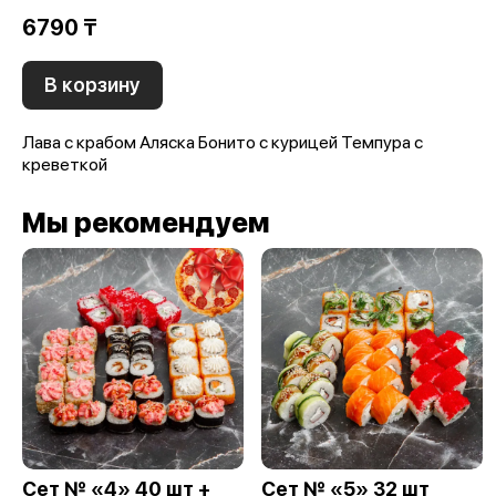
6790 ₸
В корзину
Лава с крабом Аляска Бонито с курицей Темпура с
креветкой
Мы рекомендуем
Сет № «4» 40 шт +
Сет № «5» 32 шт