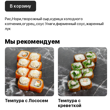
В корзину
Рис,Нори,творожный сыр,курица холодного
копчения,огурец,соус Унаги,фирменный соус,жаренный
лук
Мы рекомендуем
Темпура с Лососем
Темпура с
креветкой