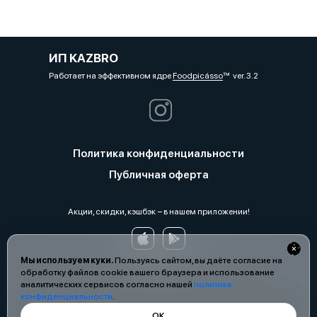
ИП KAZBRO
Работает на эффективном ядре
Foodpicásso
ver. 3.2
Политика конфиденциальности
Публичная оферта
Акции, скидки, кэшбэк − в нашем приложении!
Мы используем куки.
Пользуясь сайтом, вы даёте согласие на
обработку файлов cookie вашего браузера и использование
аналитических сервисов согласно нашей
политике
конфиденциальности
.
ОК