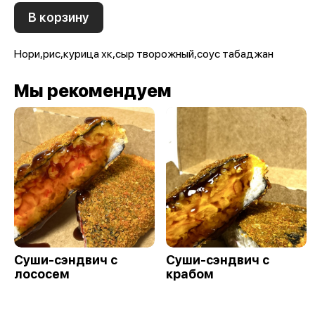
В корзину
Нори,рис,курица хк,сыр творожный,соус табаджан
Мы рекомендуем
Суши-сэндвич с
Суши-сэндвич с
лососем
крабом