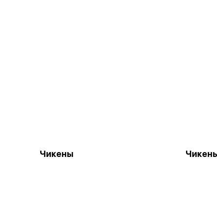
Чикены
Чикен