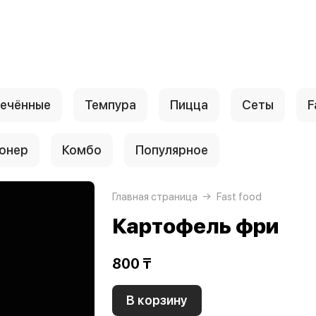
ечённые
Темпура
Пицца
Сеты
F
онер
Комбо
Популярное
Главная страница
Fast food
Картофель фри
800 ₸
В корзину